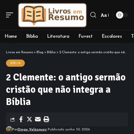
Aa
Home
Bíblia
Literatura
Fuvest
Escolares
T
Livros em Resumo
>
Blog
>
Bíblia
>
2 Clemente: o antigo sermão cristão que não integra a Bíblia
BÍBLIA
2 Clemente: o antigo sermão
cristão que não integra a
Bíblia
Por
Diego Velázquez
Publicado junho 30, 2026