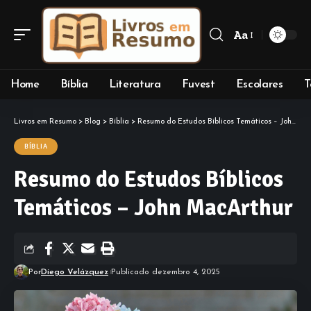
Aa
Font
Resizer
Home
Bíblia
Literatura
Fuvest
Escolares
T
Livros em Resumo
>
Blog
>
Bíblia
>
Resumo do Estudos Bíblicos Temáticos – John MacArthur
BÍBLIA
Resumo do Estudos Bíblicos
Temáticos – John MacArthur
Por
Diego Velázquez
Publicado dezembro 4, 2025