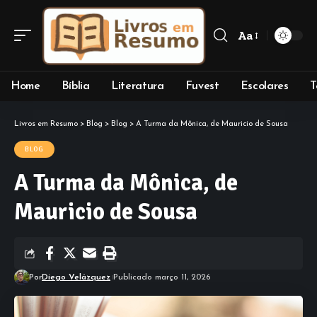
Aa
Font
Resizer
Home
Bíblia
Literatura
Fuvest
Escolares
T
Livros em Resumo
>
Blog
>
Blog
>
A Turma da Mônica, de Mauricio de Sousa
BLOG
A Turma da Mônica, de
Mauricio de Sousa
Por
Diego Velázquez
Publicado março 11, 2026