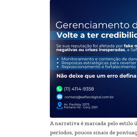
A narrativa é marcada pelo estilo 
períodos, poucos sinais de pontuaç