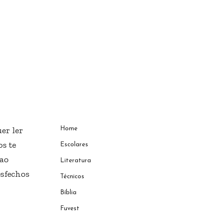
er ler
Home
s te
Escolares
 ao
Literatura
esfechos
Técnicos
Bíblia
Fuvest