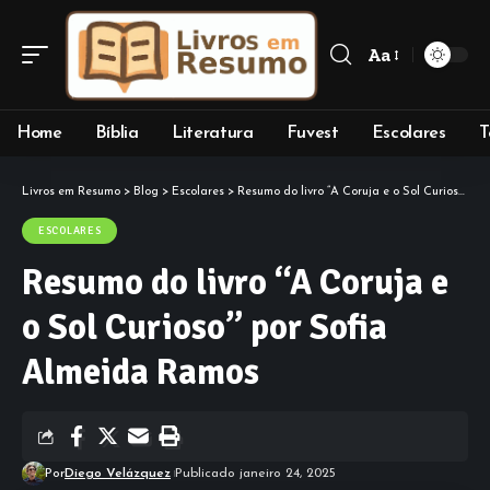
Aa
Font
Resizer
Home
Bíblia
Literatura
Fuvest
Escolares
T
Livros em Resumo
>
Blog
>
Escolares
>
Resumo do livro “A Coruja e o Sol Curioso” por Sofia Almeida Ramos
ESCOLARES
Resumo do livro “A Coruja e
o Sol Curioso” por Sofia
Almeida Ramos
Por
Diego Velázquez
Publicado janeiro 24, 2025