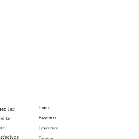
er ler
Home
s te
Escolares
 ao
Literatura
esfechos
Técnicos