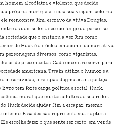
m homem alcoólatra e violento, que decide
r sua própria morte, ele inicia sua viagem pelo rio
 ele reencontra Jim, escravo da viúva Douglas,
ntre os dois se fortalece ao longo do percurso.
da sociedade que o ensinou a ver Jim como
erior de Huck é o núcleo emocional da narrativa.
m personagens diversos, como vigaristas,
cheias de preconceitos. Cada encontro serve para
sociedade americana. Twain utiliza o humor e a
o a escravidão, a religião dogmática e a justiça
ivro tem forte carga política e social. Huck,
iência moral que muitos adultos ao seu redor.
ndo Huck decide ajudar Jim a escapar, mesmo
o inferno. Essa decisão representa sua ruptura
le escolhe fazer o que sente ser certo, em vez de