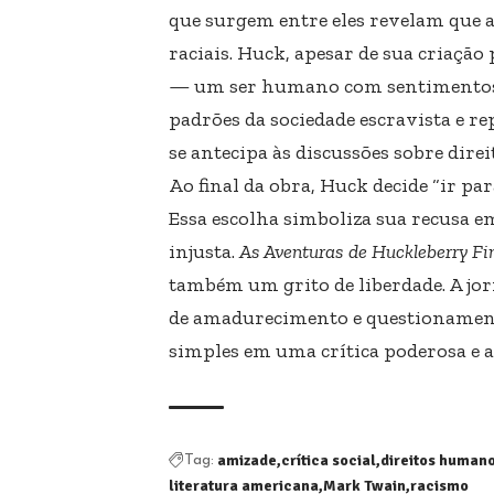
que surgem entre eles revelam que 
raciais. Huck, apesar de sua criaçã
— um ser humano com sentimentos, s
padrões da sociedade escravista e 
se antecipa às discussões sobre dire
Ao final da obra, Huck decide “ir par
Essa escolha simboliza sua recusa e
injusta.
As Aventuras de Huckleberry Fi
também um grito de liberdade. A jor
de amadurecimento e questionamen
simples em uma crítica poderosa e
amizade
crítica social
direitos human
Tag:
literatura americana
Mark Twain
racismo