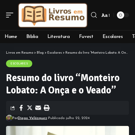
Aa
Font
Resizer
Home
Bíblia
Literatura
Fuvest
Escolares
T
Livros em Resumo
>
Blog
>
Escolares
>
Resumo do livro “Monteiro Lobato: A Onça e o Veado”
ESCOLARES
Resumo do livro “Monteiro
Lobato: A Onça e o Veado”
Por
Diego Velázquez
Publicado julho 22, 2024