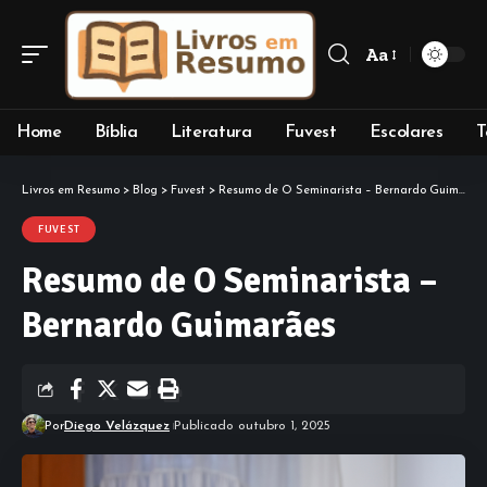
Aa
Font
Resizer
Home
Bíblia
Literatura
Fuvest
Escolares
T
Livros em Resumo
>
Blog
>
Fuvest
>
Resumo de O Seminarista – Bernardo Guimarães
FUVEST
Resumo de O Seminarista –
Bernardo Guimarães
Por
Diego Velázquez
Publicado outubro 1, 2025