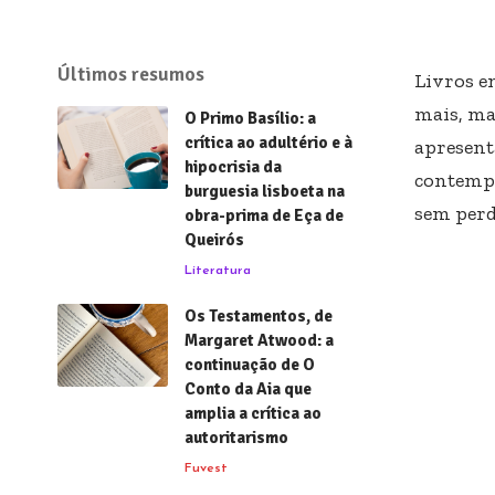
Últimos resumos
Livros e
mais, ma
O Primo Basílio: a
crítica ao adultério e à
apresent
hipocrisia da
contempo
burguesia lisboeta na
sem perd
obra-prima de Eça de
Queirós
Literatura
Os Testamentos, de
Margaret Atwood: a
continuação de O
Conto da Aia que
amplia a crítica ao
autoritarismo
Fuvest