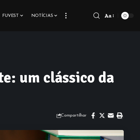
Aa
FUVEST
NOTÍCIAS
Font
Resizer
te: um clássico da
Compartilhar