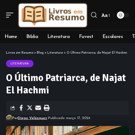
Aa
Font
Resizer
Home
Bíblia
Literatura
Fuvest
Escolares
T
Livros em Resumo
>
Blog
>
Literatura
>
O Último Patriarca, de Najat El Hachmi
LITERATURA
O Último Patriarca, de Najat
El Hachmi
Por
Diego Velázquez
Publicado março 17, 2026