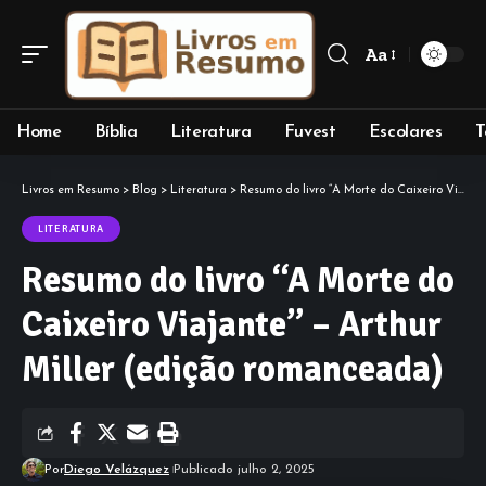
Aa
Font
Resizer
Home
Bíblia
Literatura
Fuvest
Escolares
T
Livros em Resumo
>
Blog
>
Literatura
>
Resumo do livro “A Morte do Caixeiro Viajante” – Arthur Miller (edição romanceada)
LITERATURA
Resumo do livro “A Morte do
Caixeiro Viajante” – Arthur
Miller (edição romanceada)
Por
Diego Velázquez
Publicado julho 2, 2025