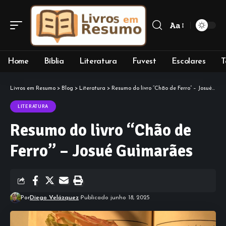
Aa
Font
Resizer
Home
Bíblia
Literatura
Fuvest
Escolares
T
Livros em Resumo
>
Blog
>
Literatura
>
Resumo do livro “Chão de Ferro” – Josué Guimarães
LITERATURA
Resumo do livro “Chão de
Ferro” – Josué Guimarães
Por
Diego Velázquez
Publicado junho 18, 2025