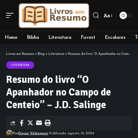
Aa
Font
Resizer
Home
Bíblia
Literatura
Fuvest
Escolares
T
Livros em Resumo
>
Blog
>
Literatura
>
Resumo do livro “O Apanhador no Campo de Centeio” – J.D. Salinge
LITERATURA
Resumo do livro “O
Apanhador no Campo de
Centeio” – J.D. Salinge
Por
Diego Velázquez
Publicado agosto 14, 2024