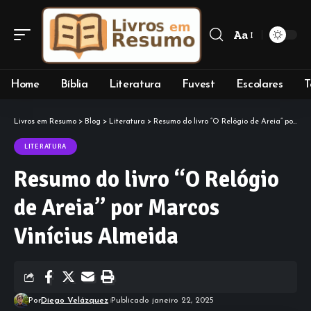
Aa
Font
Resizer
Home
Bíblia
Literatura
Fuvest
Escolares
T
Livros em Resumo
>
Blog
>
Literatura
>
Resumo do livro “O Relógio de Areia” por Marcos Vinícius Almeida
LITERATURA
Resumo do livro “O Relógio
de Areia” por Marcos
Vinícius Almeida
Por
Diego Velázquez
Publicado janeiro 22, 2025