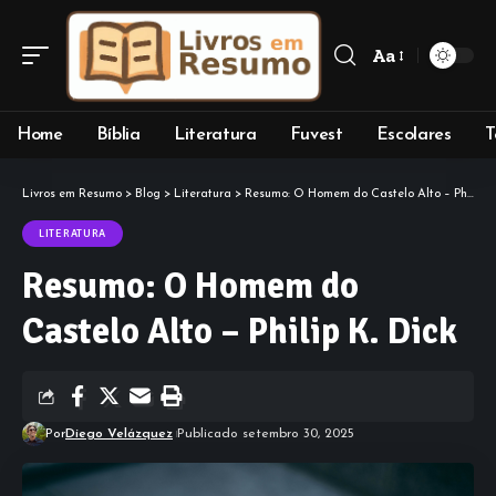
Aa
Font
Resizer
Home
Bíblia
Literatura
Fuvest
Escolares
T
Livros em Resumo
>
Blog
>
Literatura
>
Resumo: O Homem do Castelo Alto – Philip K. Dick
LITERATURA
Resumo: O Homem do
Castelo Alto – Philip K. Dick
Por
Diego Velázquez
Publicado setembro 30, 2025