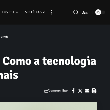
Aa
FUVEST
NOTÍCIAS
Font
Resizer
ionais
: Como a tecnologia
nais
Compartilhar