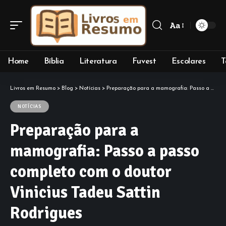
Aa
Font
Resizer
Home
Bíblia
Literatura
Fuvest
Escolares
T
Livros em Resumo
>
Blog
>
Notícias
>
Preparação para a mamografia: Passo a passo completo com o doutor Vinicius Tadeu Sattin Rodrigues
NOTÍCIAS
Preparação para a
mamografia: Passo a passo
completo com o doutor
Vinicius Tadeu Sattin
Rodrigues