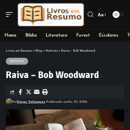
Aa
Home
Bíblia
Literatura
Fuvest
Escolares
T
Livros em Resumo
>
Blog
>
Notícias
>
Raiva – Bob Woodward
NOTÍCIAS
Raiva – Bob Woodward
Por
Diego Velázquez
Publicado junho 23, 2026