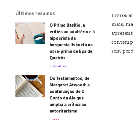
Últimos resumos
Livros e
mais, ma
O Primo Basílio: a
crítica ao adultério e à
apresent
hipocrisia da
contempo
burguesia lisboeta na
sem perd
obra-prima de Eça de
Queirós
Literatura
Os Testamentos, de
Margaret Atwood: a
continuação de O
Conto da Aia que
amplia a crítica ao
autoritarismo
Fuvest