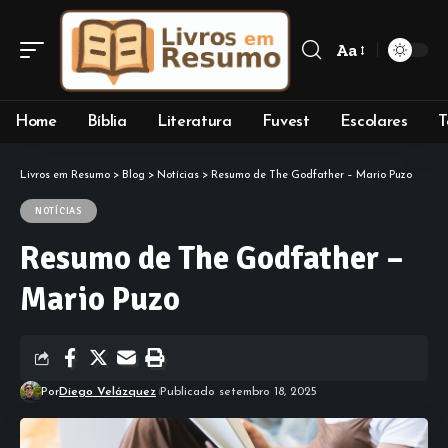
Aa
Font
Resizer
Home
Bíblia
Literatura
Fuvest
Escolares
T
Livros em Resumo
>
Blog
>
Notícias
>
Resumo de The Godfather – Mario Puzo
NOTÍCIAS
Resumo de The Godfather –
Mario Puzo
Por
Diego Velázquez
Publicado setembro 18, 2025