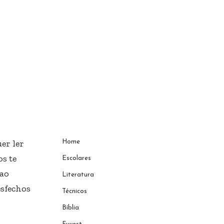
er ler
Home
s te
Escolares
 ao
Literatura
esfechos
Técnicos
Bíblia