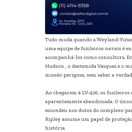
Tudo muda quando a Weyland-Yutani 
uma equipe de fuzileiros navais é en
acompanhá-los como consultora. Ent
Hudson , o destemida Vasquez e o m
missão perigosa, sem saber a verdad
Ao chegarem à LV-426, os fuzileiro
aparentemente abandonada. O único
escondeu nos dutos do complexo par
Ripley assume um papel de proteção
história.