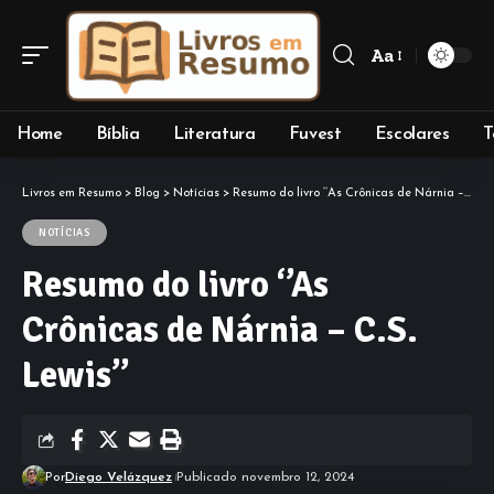
Aa
Font
Resizer
Home
Bíblia
Literatura
Fuvest
Escolares
T
Livros em Resumo
>
Blog
>
Notícias
>
Resumo do livro ‘’As Crônicas de Nárnia – C.S. Lewis’’
NOTÍCIAS
Resumo do livro ‘’As
Crônicas de Nárnia – C.S.
Lewis’’
Por
Diego Velázquez
Publicado novembro 12, 2024