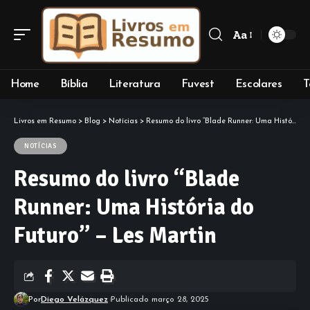
Aa
Font
Resizer
Home
Bíblia
Literatura
Fuvest
Escolares
T
Livros em Resumo
>
Blog
>
Notícias
>
Resumo do livro “Blade Runner: Uma História do Futuro” – Les Martin
NOTÍCIAS
Resumo do livro “Blade
Runner: Uma História do
Futuro” – Les Martin
Por
Diego Velázquez
Publicado março 28, 2025