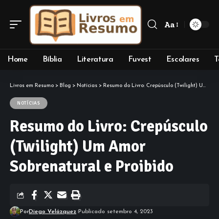
Aa
Font
Resizer
Home
Bíblia
Literatura
Fuvest
Escolares
T
Livros em Resumo
>
Blog
>
Notícias
>
Resumo do Livro: Crepúsculo (Twilight) Um Amor Sobrenatural e Proibido
NOTÍCIAS
Resumo do Livro: Crepúsculo
(Twilight) Um Amor
Sobrenatural e Proibido
Por
Diego Velázquez
Publicado setembro 4, 2023