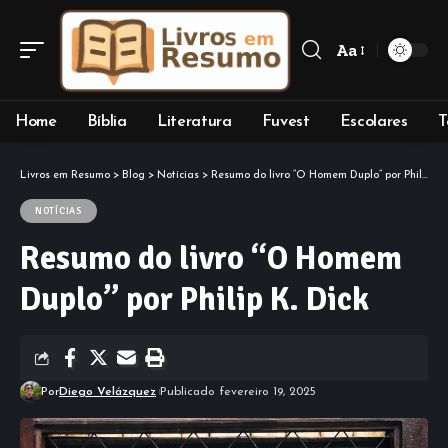
Aa
Font
Resizer
Home
Bíblia
Literatura
Fuvest
Escolares
T
Livros em Resumo
>
Blog
>
Notícias
>
Resumo do livro “O Homem Duplo” por Philip K. Dick
NOTÍCIAS
Resumo do livro “O Homem
Duplo” por Philip K. Dick
Por
Diego Velázquez
Publicado fevereiro 19, 2025