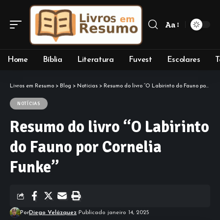
Aa
Font
Resizer
Home
Bíblia
Literatura
Fuvest
Escolares
T
Livros em Resumo
>
Blog
>
Notícias
>
Resumo do livro “O Labirinto do Fauno por Cornelia Funke”
NOTÍCIAS
Resumo do livro “O Labirinto
do Fauno por Cornelia
Funke”
Por
Diego Velázquez
Publicado janeiro 14, 2025