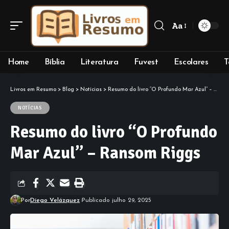
Aa
Font
Resizer
Home
Bíblia
Literatura
Fuvest
Escolares
T
Livros em Resumo
>
Blog
>
Notícias
>
Resumo do livro “O Profundo Mar Azul” – Ransom Riggs
NOTÍCIAS
Resumo do livro “O Profundo
Mar Azul” – Ransom Riggs
Por
Diego Velázquez
Publicado julho 29, 2025