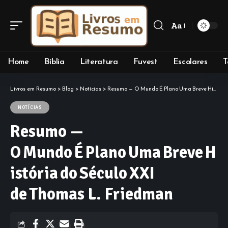
Aa
Font
Resizer
Home
Bíblia
Literatura
Fuvest
Escolares
T
Livros em Resumo
>
Blog
>
Notícias
>
Resumo — O Mundo É Plano Uma Breve História do Século XXI de Thomas L. Friedman
NOTÍCIAS
Resumo —
O Mundo É Plano Uma Breve H
istória do Século XXI
de Thomas L. Friedman