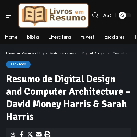
Aa
Font
Resizer
Home
Bíblia
Literatura
Fuvest
Escolares
T
Livros em Resumo
>
Blog
>
Técnicos
>
Resumo de Digital Design and Computer Architecture – David Money Harris & Sarah Harris
TÉCNICOS
Resumo de Digital Design
and Computer Architecture –
David Money Harris & Sarah
Harris