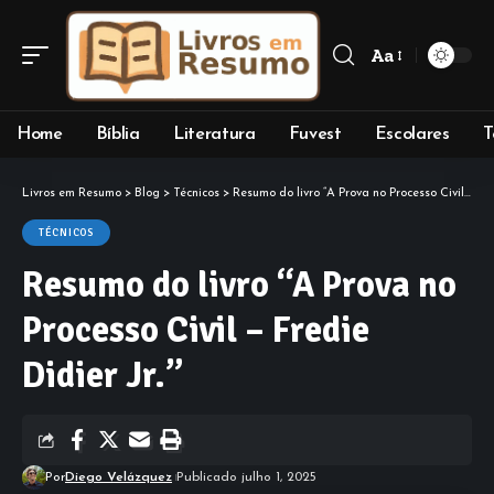
Aa
Font
Resizer
Home
Bíblia
Literatura
Fuvest
Escolares
T
Livros em Resumo
>
Blog
>
Técnicos
>
Resumo do livro “A Prova no Processo Civil – Fredie Didier Jr.”
TÉCNICOS
Resumo do livro “A Prova no
Processo Civil – Fredie
Didier Jr.”
Por
Diego Velázquez
Publicado julho 1, 2025