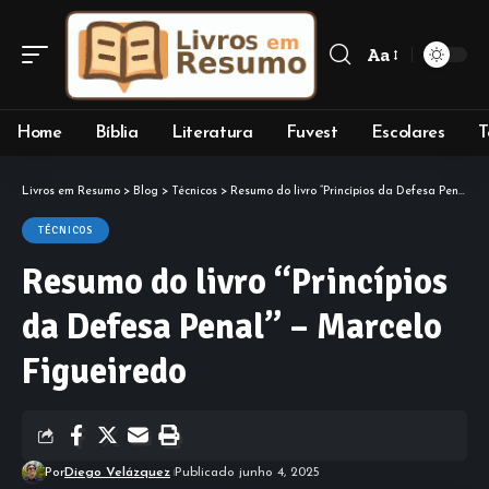
Aa
Font
Resizer
Home
Bíblia
Literatura
Fuvest
Escolares
T
Livros em Resumo
>
Blog
>
Técnicos
>
Resumo do livro “Princípios da Defesa Penal” – Marcelo Figueiredo
TÉCNICOS
Resumo do livro “Princípios
da Defesa Penal” – Marcelo
Figueiredo
Por
Diego Velázquez
Publicado junho 4, 2025