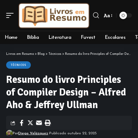
Aa
Font
Resizer
Home
Bíblia
Literatura
Fuvest
Escolares
T
Livros em Resumo
>
Blog
>
Técnicos
>
Resumo do livro Principles of Compiler Design – Alfred Aho & Jeffrey Ullman
TÉCNICOS
Resumo do livro Principles
of Compiler Design – Alfred
Aho & Jeffrey Ullman
Por
Diego Velázquez
Publicado outubro 22, 2025