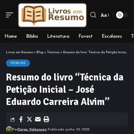
Aa
Font
Resizer
Home
Bíblia
Literatura
Fuvest
Escolares
T
Livros em Resumo
>
Blog
>
Técnicos
>
Resumo do livro “Técnica da Petição Inicial – José Eduardo Carreira Alvim”
TÉCNICOS
Resumo do livro “Técnica da
Petição Inicial – José
Eduardo Carreira Alvim”
Por
Diego Velázquez
Publicado junho 30, 2025