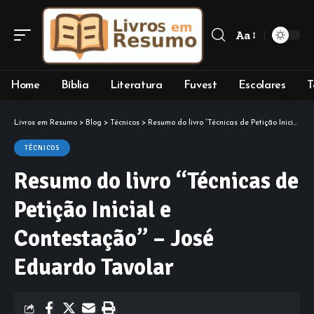
Aa
Font
Resizer
Home
Bíblia
Literatura
Fuvest
Escolares
T
Livros em Resumo
>
Blog
>
Técnicos
>
Resumo do livro “Técnicas de Petição Inicial e Contestação” – José Eduardo Tavolar
TÉCNICOS
Resumo do livro “Técnicas de
Petição Inicial e
Contestação” – José
Eduardo Tavolar