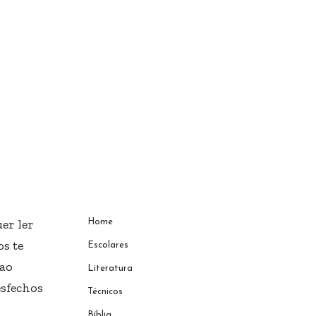
er ler
Home
s te
Escolares
 ao
Literatura
esfechos
Técnicos
Bíblia