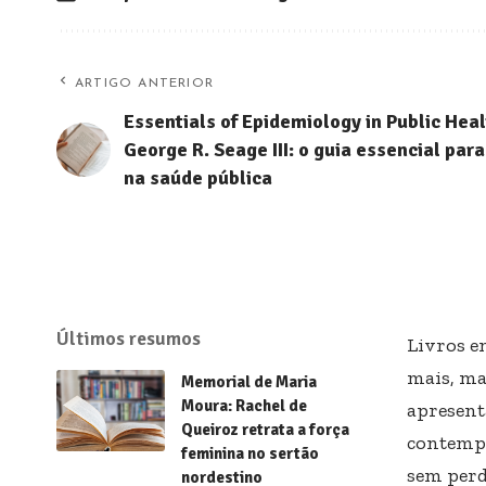
ARTIGO ANTERIOR
Essentials of Epidemiology in Public Hea
George R. Seage III: o guia essencial pa
na saúde pública
Últimos resumos
Livros e
mais, ma
Memorial de Maria
Moura: Rachel de
apresent
Queiroz retrata a força
contempo
feminina no sertão
sem perd
nordestino