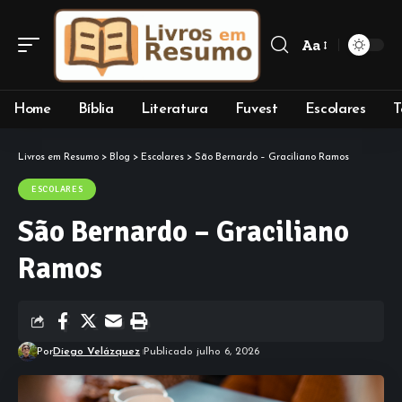
Aa
Font
Resizer
Home
Bíblia
Literatura
Fuvest
Escolares
T
Livros em Resumo
>
Blog
>
Escolares
>
São Bernardo – Graciliano Ramos
ESCOLARES
São Bernardo – Graciliano
Ramos
Por
Diego Velázquez
Publicado julho 6, 2026