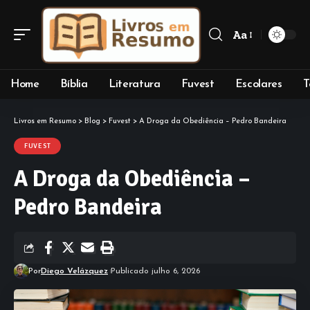
Aa
Home
Bíblia
Literatura
Fuvest
Escolares
T
Livros em Resumo
>
Blog
>
Fuvest
>
A Droga da Obediência – Pedro Bandeira
FUVEST
A Droga da Obediência –
Pedro Bandeira
Por
Diego Velázquez
Publicado julho 6, 2026