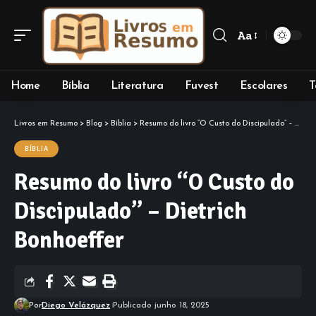
Aa
Font
Resizer
Home
Bíblia
Literatura
Fuvest
Escolares
T
Livros em Resumo
>
Blog
>
Bíblia
>
Resumo do livro “O Custo do Discipulado” – Dietrich Bonhoeffer
BÍBLIA
Resumo do livro “O Custo do
Discipulado” – Dietrich
Bonhoeffer
Por
Diego Velázquez
Publicado junho 18, 2025