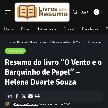
Aa
Font
Resizer
Home
Bíblia
Literatura
Fuvest
Escolares
T
Livros em Resumo
>
Blog
>
Escolares
>
Resumo do livro “O Vento e o Barquinho de Papel” – Helena Duarte Souza
ESCOLARES
Resumo do livro “O Vento e o
Barquinho de Papel” –
Helena Duarte Souza
Por
Diego Velázquez
Publicado junho 6, 2025