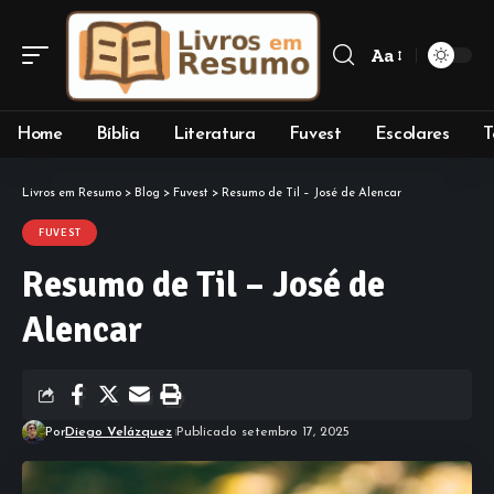
Aa
Font
Resizer
Home
Bíblia
Literatura
Fuvest
Escolares
T
Livros em Resumo
>
Blog
>
Fuvest
>
Resumo de Til – José de Alencar
FUVEST
Resumo de Til – José de
Alencar
Por
Diego Velázquez
Publicado setembro 17, 2025