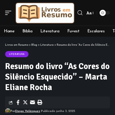
Aa
Font
Resizer
Home
Bíblia
Literatura
Fuvest
Escolares
T
Livros em Resumo
>
Blog
>
Literatura
>
Resumo do livro “As Cores do Silêncio Esquecido” – Marta Eliane Rocha
LITERATURA
Resumo do livro “As Cores do
Silêncio Esquecido” – Marta
Eliane Rocha
Por
Diego Velázquez
Publicado junho 3, 2025