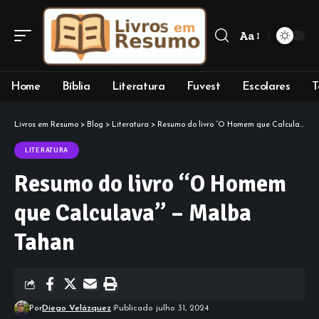
Aa
Font
Resizer
Home
Bíblia
Literatura
Fuvest
Escolares
T
Livros em Resumo
>
Blog
>
Literatura
>
Resumo do livro “O Homem que Calculava” – Malba Tahan
LITERATURA
Resumo do livro “O Homem
que Calculava” – Malba
Tahan
Por
Diego Velázquez
Publicado julho 31, 2024