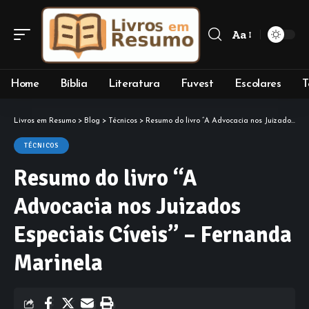
Aa
Font
Resizer
Home
Bíblia
Literatura
Fuvest
Escolares
T
Livros em Resumo
>
Blog
>
Técnicos
>
Resumo do livro “A Advocacia nos Juizados Especiais Cíveis” – Fernanda Marinela
TÉCNICOS
Resumo do livro “A
Advocacia nos Juizados
Especiais Cíveis” – Fernanda
Marinela