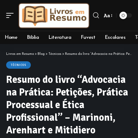
Aa
Font
Resizer
Home
Bíblia
Literatura
Fuvest
Escolares
T
Livros em Resumo
>
Blog
>
Técnicos
>
Resumo do livro “Advocacia na Prática: Petições, Prática Processual e Ética Profissional” – Marinoni, Arenhart e Mitidiero
TÉCNICOS
Resumo do livro “Advocacia
na Prática: Petições, Prática
Processual e Ética
Profissional” – Marinoni,
Arenhart e Mitidiero