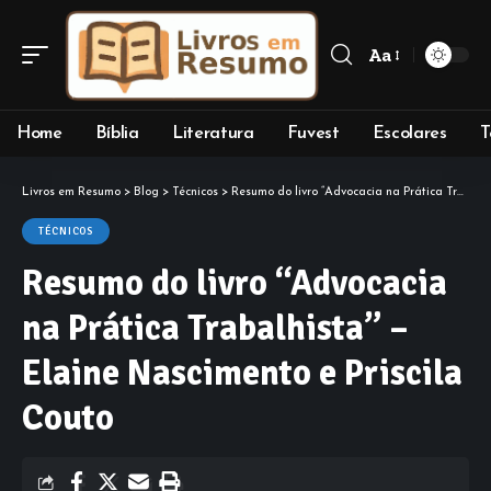
Aa
Font
Resizer
Home
Bíblia
Literatura
Fuvest
Escolares
T
Livros em Resumo
>
Blog
>
Técnicos
>
Resumo do livro “Advocacia na Prática Trabalhista” – Elaine Nascimento e Priscila Couto
TÉCNICOS
Resumo do livro “Advocacia
na Prática Trabalhista” –
Elaine Nascimento e Priscila
Couto