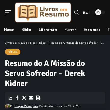
Aa
Font
Resizer
Home
Bíblia
Literatura
Fuvest
Escolares
T
Livros em Resumo
>
Blog
>
Bíblia
>
Resumo do A Missão do Servo Sofredor – Derek Kidner
BÍBLIA
Resumo do A Missão do
Servo Sofredor – Derek
Kidner
Por
Diego Velázquez
Publicado novembro 27, 2025