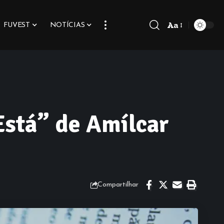
Aa
FUVEST
NOTÍCIAS
Font
Resizer
Está” de Amílcar
Compartilhar