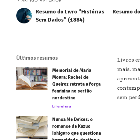
ARTIGO ANTERIOR
Resumo do Livro “Histórias
Resumo do 
Sem Dados” (1884)
Últimos resumos
Livros e
mais, ma
Memorial de Maria
Moura: Rachel de
apresent
Queiroz retrata a força
contempo
feminina no sertão
sem perd
nordestino
Literatura
Nunca Me Deixes: o
romance de Kazuo
Ishiguro que questiona
humanidade, destino e