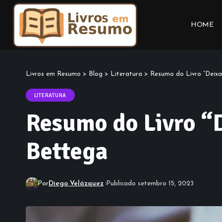
HOME
Livros em Resumo
>
Blog
>
Literatura
>
Resumo do Livro “Deix
LITERATURA
Resumo do Livro “
Bettega
Por
Diego Velázquez
Publicado setembro 15, 2023