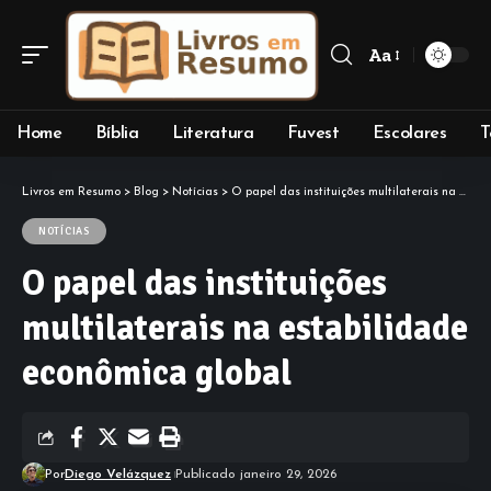
Aa
Font
Resizer
Home
Bíblia
Literatura
Fuvest
Escolares
T
Livros em Resumo
>
Blog
>
Notícias
>
O papel das instituições multilaterais na estabilidade econômica global
NOTÍCIAS
O papel das instituições
multilaterais na estabilidade
econômica global
Por
Diego Velázquez
Publicado janeiro 29, 2026