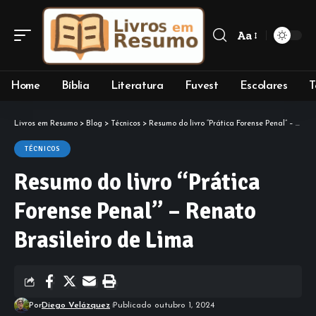
Aa
Font
Resizer
Home
Bíblia
Literatura
Fuvest
Escolares
T
Livros em Resumo
>
Blog
>
Técnicos
>
Resumo do livro “Prática Forense Penal” – Renato Brasileiro de Lima
TÉCNICOS
Resumo do livro “Prática
Forense Penal” – Renato
Brasileiro de Lima
Por
Diego Velázquez
Publicado outubro 1, 2024