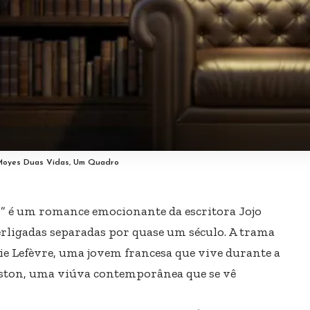
 Moyes Duas Vidas, Um Quadro
s” é um romance emocionante da escritora Jojo
erligadas separadas por quase um século. A trama
ie Lefèvre, uma jovem francesa que vive durante a
lston, uma viúva contemporânea que se vê