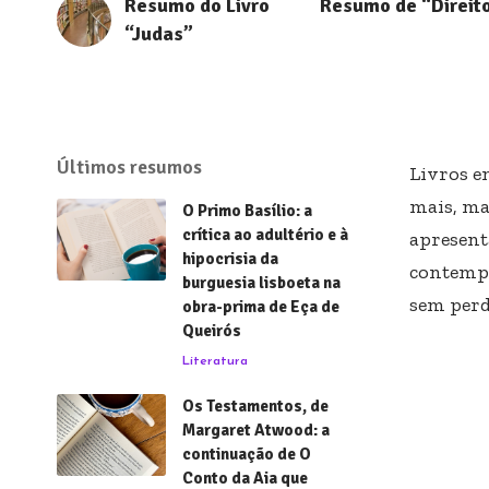
Resumo do Livro
Resumo de “Direit
“Judas”
Últimos resumos
Livros e
mais, ma
O Primo Basílio: a
crítica ao adultério e à
apresent
hipocrisia da
contempo
burguesia lisboeta na
sem perd
obra-prima de Eça de
Queirós
Literatura
Os Testamentos, de
Margaret Atwood: a
continuação de O
Conto da Aia que