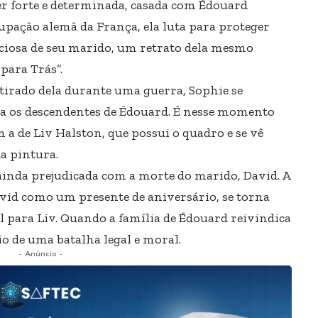
r forte e determinada, casada com Édouard
upação alemã da França, ela luta para proteger
reciosa de seu marido, um retrato dela mesmo
para Trás”.
 tirado dela durante uma guerra, Sophie se
a os descendentes de Édouard. É nesse momento
m a de Liv Halston, que possui o quadro e se vê
da pintura.
inda prejudicada com a morte do marido, David. A
avid como um presente de aniversário, se torna
 para Liv. Quando a família de Édouard reivindica
io de uma batalha legal e moral.
- Anúncio -